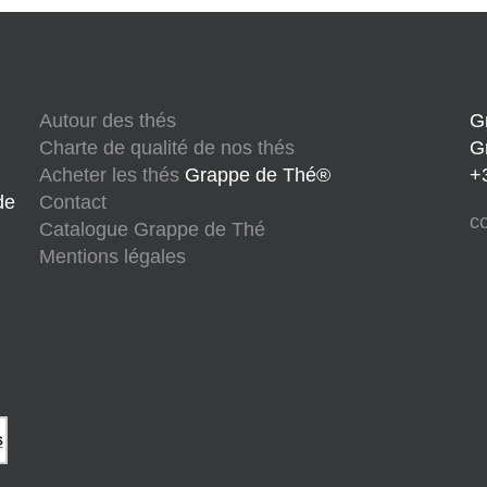
Autour des thés
G
Charte de qualité de nos thés
G
Acheter les thés
Grappe de Thé®
+
de
Contact
c
Catalogue Grappe de Thé
Mentions légales