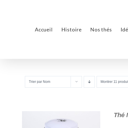
Passer
au
contenu
Accueil
Histoire
Nos thés
Id
Trier par
Nom
Montrer
11 produi
Thé 