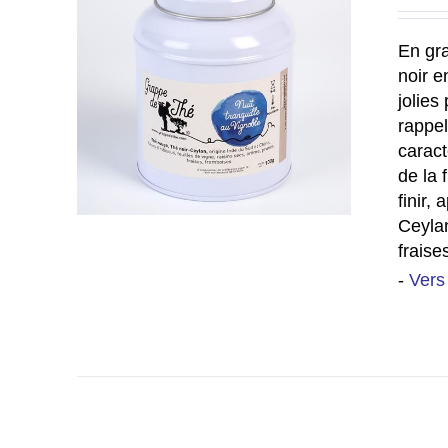
En gra
noir e
jolies
rappel
caract
de la 
finir,
Ceylan
fraise
-
Vers