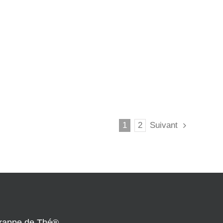
1
2
Suivant
rappe de Thé®