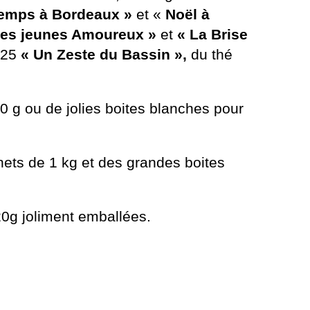
temps à Bordeaux »
et «
Noël à
des jeunes Amoureux »
et
« La Brise
025
« Un Zeste du Bassin »,
du thé
 g ou de jolies boites blanches pour
hets de 1 kg et des grandes boites
20g joliment emballées.