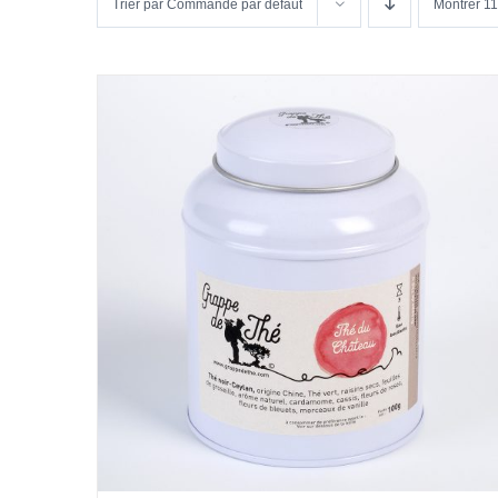
Trier par
Commande par défaut
Montrer
11
DÉTAILS