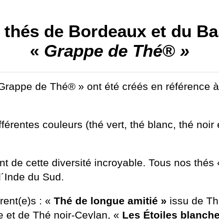
 thés de Bordeaux et du Ba
«
Grappe de Thé® »
rappe de Thé® » ont été créés en référence à 
différentes couleurs (thé vert, thé blanc, thé noi
nt de cette diversité incroyable. Tous nos thé
d´Inde du Sud.
rent(e)s : «
Thé de longue amitié »
issu de Th
 et de Thé noir-Ceylan, «
Les Étoiles blanch