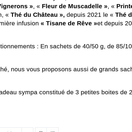
Vignerons »
, «
Fleur de Muscadelle »
, «
Prin
n, «
Thé du Château »,
depuis 2021 le «
Thé 
mière infusion
« Tisane de Rêve »
et depuis 2
tionnements : En sachets de 40/50 g, de 85/100
e thé, nous vous proposons aussi de grands sac
cadeau sympa constitué de 3 petites boites de 