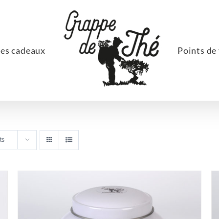
ées cadeaux
Points de
ts