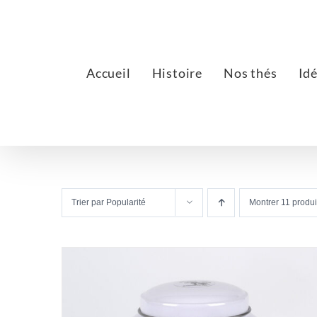
Passer
au
contenu
Accueil
Histoire
Nos thés
Id
Trier par
Popularité
Montrer
11 produi