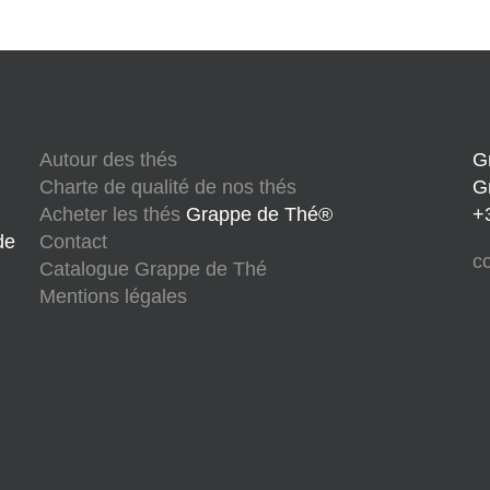
Autour des thés
G
Charte de qualité de nos thés
G
Acheter les thés
Grappe de Thé®
+
de
Contact
c
Catalogue Grappe de Thé
Mentions légales