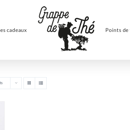
ées cadeaux
Points de
ts