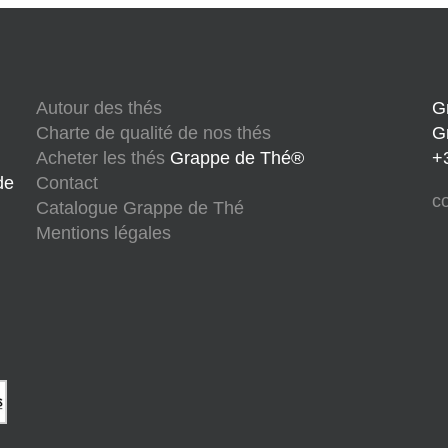
Autour des thés
G
Charte de qualité de nos thés
G
Acheter les thés
Grappe de Thé®
+
de
Contact
c
Catalogue Grappe de Thé
Mentions légales