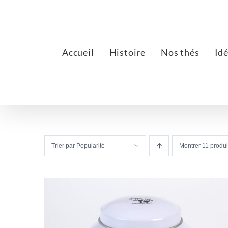
Passer
au
contenu
Accueil
Histoire
Nos thés
Id
Trier par
Popularité
Montrer
11 produi