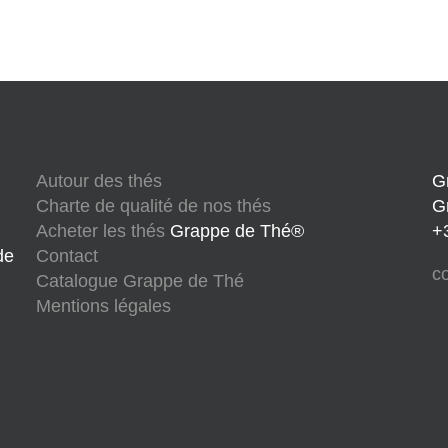
Autour des thés
G
Charte de qualité de nos thés
G
Acheter les thés
Grappe de Thé®
+
de
Contact
c
Catalogue Grappe de Thé
Mentions légales