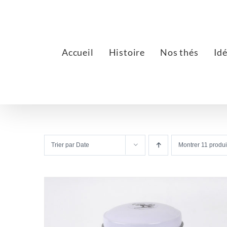
Passer
au
contenu
Accueil
Histoire
Nos thés
Id
Trier par
Date
Montrer
11 produi