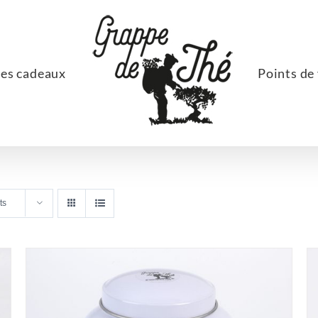
ées cadeaux
Points de
ts