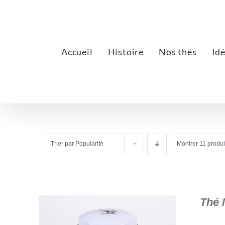
Passer
au
contenu
Accueil
Histoire
Nos thés
Id
Trier par
Popularité
Montrer
11 produi
Thé 