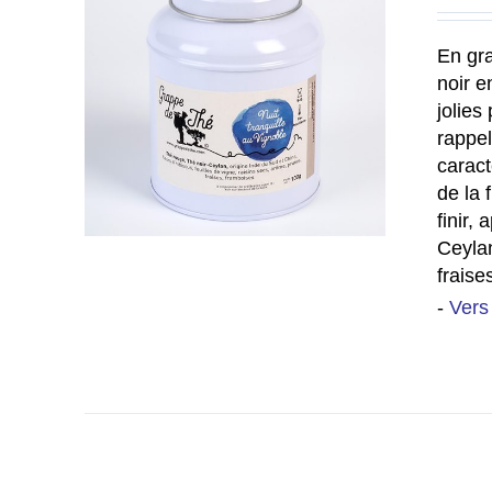
En gra
noir e
jolies
rappel
caract
de la 
finir,
Ceylan
fraise
-
Vers