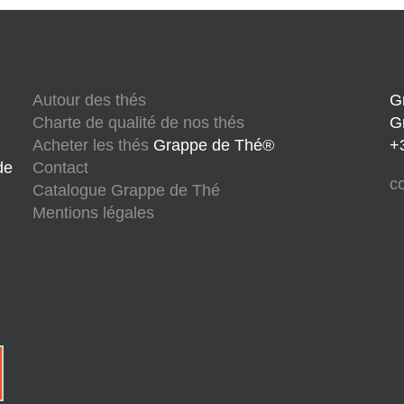
Autour des thés
G
Charte de qualité de nos thés
G
Acheter les thés
Grappe de Thé®
+
de
Contact
c
Catalogue Grappe de Thé
Mentions légales