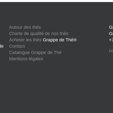
Autour des thés
G
Charte de qualité de nos thés
G
Acheter les thés
Grappe de Thé®
+
de
Contact
c
Catalogue Grappe de Thé
Mentions légales