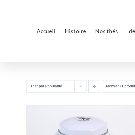
Passer
au
contenu
Accueil
Histoire
Nos thés
Id
Trier par
Popularité
Montrer
11 produi