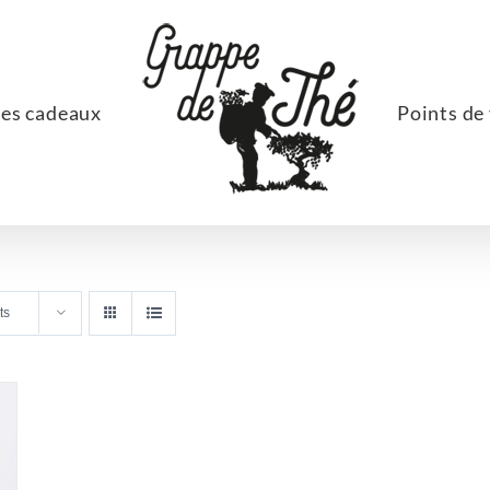
ées cadeaux
Points de
ts