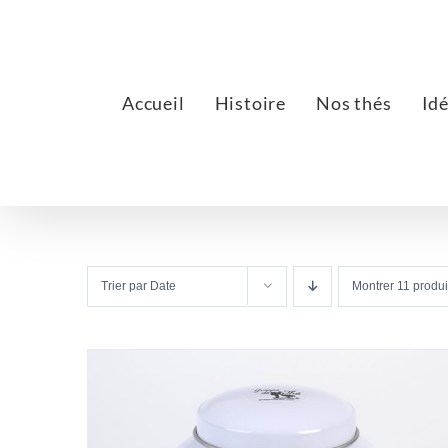
Passer
au
contenu
Accueil
Histoire
Nos thés
Id
Trier par
Date
Montrer
11 produi