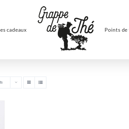
ées cadeaux
Points de
ts