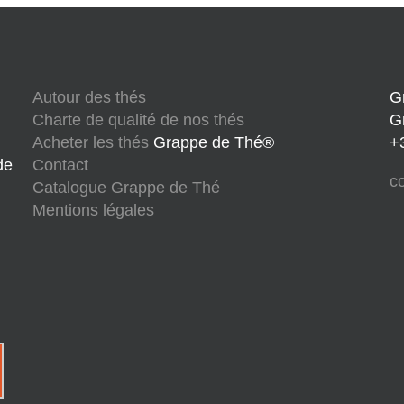
Autour des thés
G
Charte de qualité de nos thés
G
Acheter les thés
Grappe de Thé®
+
de
Contact
c
Catalogue Grappe de Thé
Mentions légales